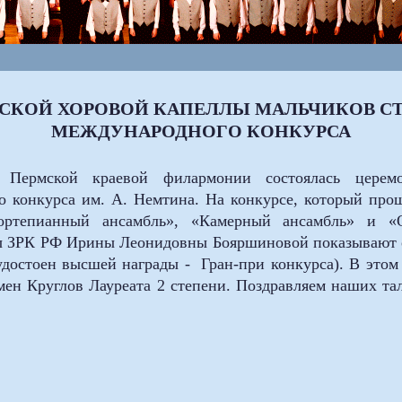
СКОЙ ХОРОВОЙ КАПЕЛЛЫ МАЛЬЧИКОВ СТ
МЕЖДУНАРОДНОГО КОНКУРСА
Пермской краевой филармонии состоялась церемо
 конкурса им. А. Немтина. На конкурсе, который прош
ортепианный ансамбль», «Камерный ансамбль» и «О
ы ЗРК РФ Ирины Леонидовны Бояршиновой показывают оч
достоен высшей награды - Гран-при конкурса). В этом
емен Круглов Лауреата 2 степени. Поздравляем наших та