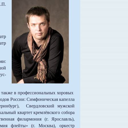
.П.
атр
атр
ми:
шой
ус-
 также в профессиональных хоровых
родов России: Симфоническая капелла
теринбург), Свердловский мужской
окальный квартет кремлёвского собора
твенная филармония (г. Ярославль),
мия флейты» (г. Москва), оркестр