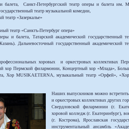
 балета, Санкт-Петербургский театр оперы и балета им. М
государственный театр музыкальной комедии,
й театр «Зазеркалье»
ный театр «Санктъ-Петербург опера»
перы и балета, Татарский академический государственный те
Казань). Дальневосточный государственный академический те
рофессиональных хоровых и оркестровых коллективах Пер
ый хор Пермской филармонии, Концертный хор «Млада», Боль
лета, Хор МUSIKAETERNA, музыкальный театр «Орфей», «Хор
Наших выпускников можно встретить
и оркестровых коллективах других го
Свердловской филармонии (г. Ека
хоровой колледж (г. Екатеринбург), в
(г. Кострома), Ярославская государс
инструментальный ансамбль «Акаде