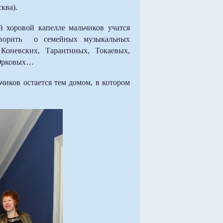
сква).
 хоровой капелле мальчиков учатся
оворить о семейных музыкальных
 Коневских, Тарантиных, Токаевых,
 Юрковых…
чиков остается тем домом, в котором