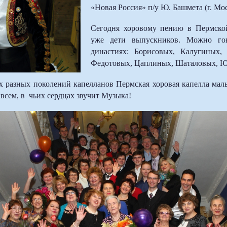
«Новая Россия» п/у Ю. Башмета (г. Мо
Сегодня хоровому пению в Пермской
уже дети выпускников. Можно г
династиях: Борисовых, Калугиных,
Федотовых, Цаплиных, Шаталовых,
 разных поколений капелланов Пермская хоровая капелла маль
 всем, в чьих сердцах звучит Музыка!