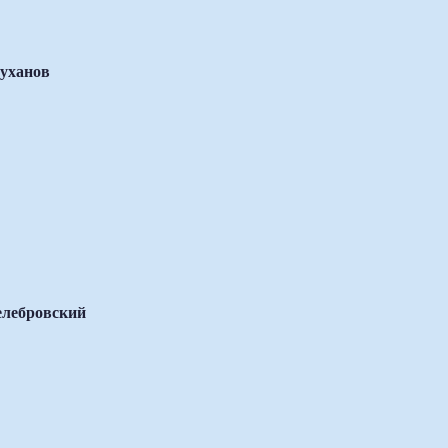
уханов
лебровский