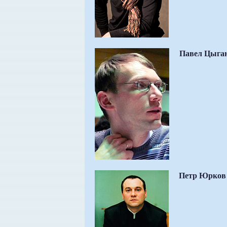
Павел Цыга
Петр Юрков