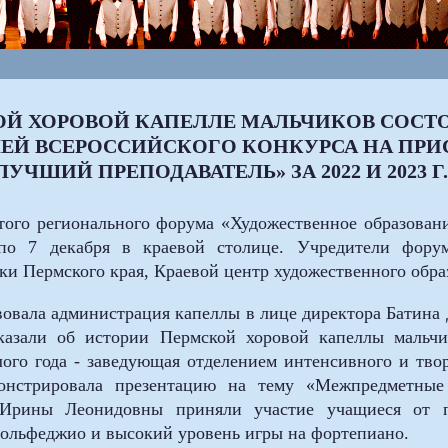
КОЙ ХОРОВОЙ КАПЕЛЛЕ МАЛЬЧИКОВ СОСТ
ЕЙ ВСЕРОССИЙСКОГО КОНКУРСА НА ПР
ЛУЧШИЙ ПРЕПОДАВАТЕЛЬ» ЗА 2022 И 2023 Г.
того регионального форума «Художественное образовани
 по 7 декабря в краевой столице. Учредители фору
ки Пермского края, Краевой центр художественного обра
овала администрация капеллы в лице директора Батина Д
азали об истории Пермской хоровой капеллы мальчи
ого года - заведующая отделением интенсивного и тво
нстрировала презентацию на тему «Межпредметные
Ирины Леонидовны приняли участие учащиеся от по
сольфеджио и высокий уровень игры на фортепиано.