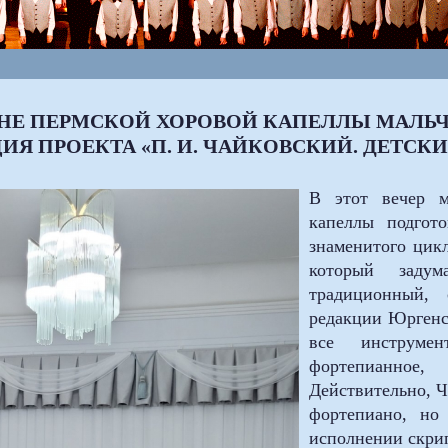
ЦЕНЕ ПЕРМСКОЙ ХОРОВОЙ КАПЕЛЛЫ МАЛЬ
ИЯ ПРОЕКТА «П. И. ЧАЙКОВСКИЙ. ДЕТСК
В этот вечер м
капеллы подгот
знаменитого цикл
который заду
традиционный,
редакции Юргенс
все инструмен
фортепианное
Действительно, Ч
фортепиано, но
исполнении скрип