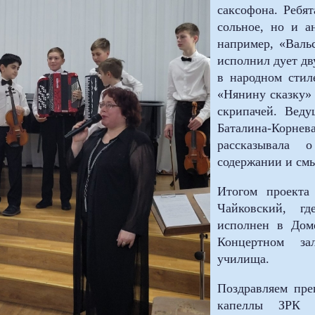
саксофона. Ребя
сольное, но и а
например, «Валь
исполнил дует дв
в народном стил
«Нянину сказку»
скрипачей. Веду
Баталина-Кор
рассказывала 
содержании и см
Итогом проекта
Чайковский, г
исполнен в Дом
Концертном за
училища.
Поздравляем пре
капеллы ЗРК 