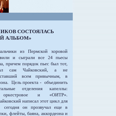
ЧИКОВ СОСТОЯЛАСЬ
ИЙ АЛЬБОМ»
альчики из Пермской хоровой
овили и сыграли все 24 пьесы
а, причем порядок пьес был тот,
мал сам Чайковский, а не
 ставший всем привычным, в
она. Цель проекта - объединить
тальные отделения капеллы:
, оркестровое и «ОИТР».
айковский написал этот цикл для
 сегодня он прозвучал еще в
ки, флейты, баяна, аккордеона и