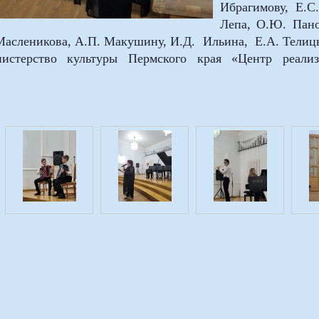
Ибрагимову, Е.С
Лепа, О.Ю. Пан
Масленикова, А.П. Макушину, И.Д. Ильина, Е.А. Телицы
истерство культуры Пермского края «Центр реали