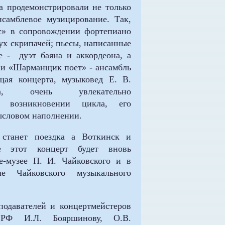
та продемонстрировали не только
нсамблевое музицирование. Так,
с» в сопровождении фортепиано
ух скрипачей; пьесы, написанные
е - дуэт баяна и аккордеона, а
 и «Шарманщик поет» - ансамбль
щая концерта, музыковед Е. В.
нева, очень увлекательно
о возникновении цикла, его
ысловом наполнении.
 станет поездка а Воткинск и
де этот концерт будет вновь
е-музее П. И. Чайковского и в
ле Чайковского музыкального
подавателей и концертмейстеров
РФ И.Л. Бояршинову, О.В.