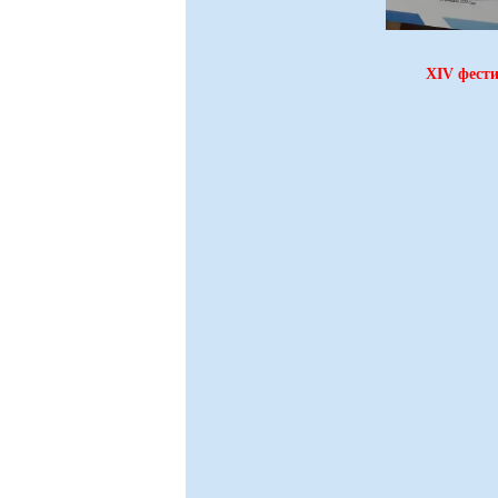
XIV фести