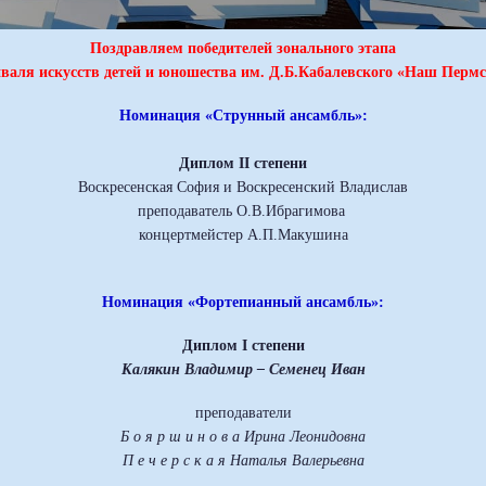
Поздравляем победителей зонального этапа
валя искусств детей и юношества им. Д.Б.Кабалевского «Наш Перм
Номинация «Струнный ансамбль»:
Диплом II степени
Воскресенская София и Воскресенский Владислав
преподаватель О.В.Ибрагимова
концертмейстер А.П.Макушина
Номинация «Фортепианный ансамбль»:
Диплом
I
степени
Калякин Владимир – Семенец Иван
преподаватели
Б о я р ш и н о в а Ирина Леонидовна
П е ч е р с к а я Наталья Валерьевна