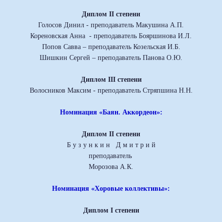
Диплом II степени
Голосов Динил - преподаватель Макушина А.П.
Кореновская Анна - преподаватель Бояршинова И.Л.
Попов Савва – преподаватель Козельская И.Б.
Шишкин Сергей – преподаватель Панова О.Ю.
Диплом III степени
Волосников Максим - преподаватель Стряпшина Н.Н.
Номинация «Баян. Аккордеон»:
Диплом II степени
Б у з у н к и н Д м и т р и й
преподаватель
Морозова А.К.
Номинация «Хоровые коллективы»:
Диплом I степени