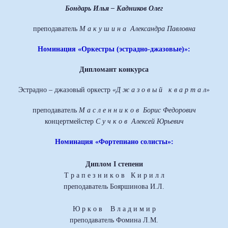
Бондарь Илья – Кадников Олег
преподаватель
М а к у ш и н а Александра Павловна
Номинация «Оркестры (эстрадно-джазовые)»:
Дипломант конкурса
Эстрадно – джазовый оркестр
«Д ж а з о в ы й к в а р т а л»
преподаватель
М а с л е н н и к о в Борис Федорович
концертмейстер
С у ч к о в Алексей Юрьевич
Номинация «Фортепиано солисты»:
Диплом I степени
Т р а п е з н и к о в К и р и л л
преподаватель Бояршинова И.Л.
Ю р к о в В л а д и м и р
преподаватель Фомина Л.М.