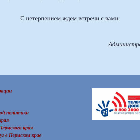
С нетерпением ждем встречи с вами.
Администраци
зации
ой политики
края
Пермского края
уг в Пермском крае