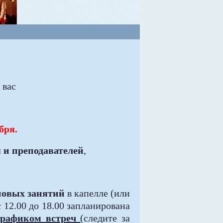
 вас
ября
.
 и преподавателей
,
повых занятий
в капелле (или
с 12.00 до 18.00 запланирована
 графиком встреч
(следите за