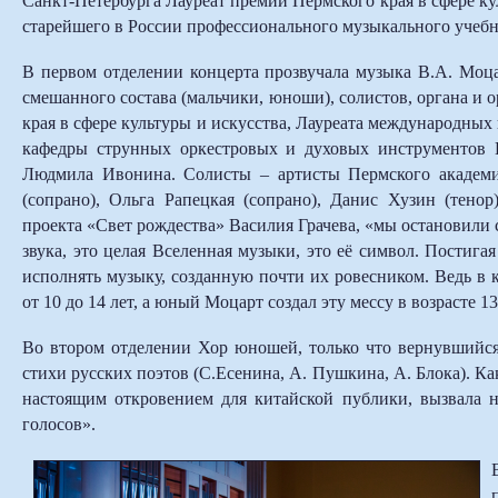
Санкт-Петербурга Лауреат премии Пермского края в сфере к
старейшего в России профессионального музыкального учебн
В первом отделении концерта прозвучала музыка В.А. Моцар
смешанного состава (мальчики, юноши), солистов, органа и 
края в сфере культуры и искусства, Лауреата международны
кафедры струнных оркестровых и духовых инструментов 
Людмила Ивонина. Солисты – артисты Пермского академич
(сопрано), Ольга Рапецкая (сопрано), Данис Хузин (тенор
проекта «Свет рождества» Василия Грачева, «мы остановили 
звука, это целая Вселенная музыки, это её символ. Постиг
исполнять музыку, созданную почти их ровесником. Ведь в 
от 10 до 14 лет, а юный Моцарт создал эту мессу в возрасте 13
Во втором отделении Хор юношей, только что вернувшийся
стихи русских поэтов (С.Есенина, А. Пушкина, А. Блока). К
настоящим откровением для китайской публики, вызвала 
голосов».